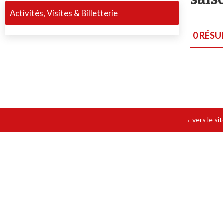
Activités, Visites & Billetterie
0
RÉSU
→ vers le si